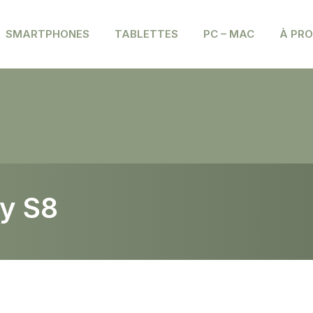
SMARTPHONES
TABLETTES
PC – MAC
À PR
vez nous sur notre nouveau sit
 réparation
xy S8